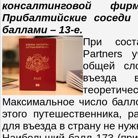
консалтинговой фир
Прибалтийские соседи
баллами – 13-е.
При сост
Partners
общей сл
въезда в
теоретиче
Максимальное число балло
этого путешественника, р
для въезда в страну не нуж
Наибольший балл 173 (при