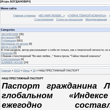
[
Игорь БОГДАНОВИЧ
]
Меню сайта
Главная страница
«ВО ИМЯ ЛЮБВИ...»
«ТАЙНА ТЁМНОЙ КОМНАТЫ»
Стихотворения
Стихи на латышском
Мелодекламация
Categories
ЭКСКЛЮЗИВ!
[35]
Актуально!
[18]
Публикация
[581]
Материалы об авторе
[6]
Автор о себе
[9]
В этом разделе, автор рассказывает о себе не только, как о творческой личности, но 
Рецензии
[2]
Сборник стихотворений "Во имя любви..." Книга прозы "Тайна тёмной комнаты"
Стихотворения
[4]
SUMMER HOUSE
[24]
Главная
»
2016
»
Июнь
»
30
» НАШ ПРЕСТИЖНЫЙ ПАСПОРТ
НАШ ПРЕСТИЖНЫЙ ПАСПОРТ
Паспорт гражданина Л
глобальном «Индекс
ежегодно состав