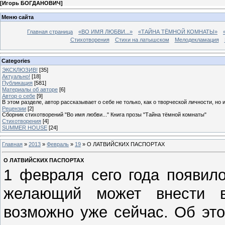
[
Игорь БОГДАНОВИЧ
]
Меню сайта
Главная страница
«ВО ИМЯ ЛЮБВИ...»
«ТАЙНА ТЁМНОЙ КОМНАТЫ»
Стихотворения
Стихи на латышском
Мелодекламация
Categories
ЭКСКЛЮЗИВ!
[35]
Актуально!
[18]
Публикация
[581]
Материалы об авторе
[6]
Автор о себе
[9]
В этом разделе, автор рассказывает о себе не только, как о творческой личности, но 
Рецензии
[2]
Сборник стихотворений "Во имя любви..." Книга прозы "Тайна тёмной комнаты"
Стихотворения
[4]
SUMMER HOUSE
[24]
Главная
»
2013
»
Февраль
»
19
» О ЛАТВИЙСКИХ ПАСПОРТАХ
О ЛАТВИЙСКИХ ПАСПОРТАХ
1 февраля сего года появило
желающий может внести в
возможно уже сейчас. Об эт