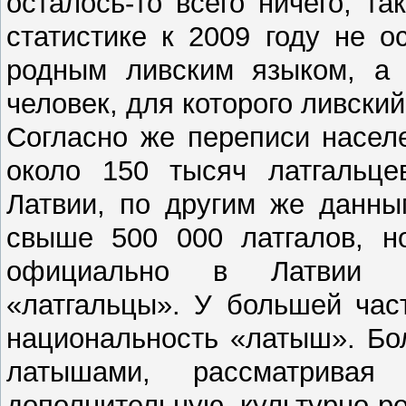
осталось-то всего ничего, т
статистике к 2009 году не о
родным ливским языком, а 
человек, для которого ливски
Согласно же переписи насел
около 150 тысяч латгальце
Латвии, по другим же данны
свыше 500 000 латгалов, н
официально в Латвии н
«латгальцы». У большей час
национальность «латыш». Бо
латышами, рассматривая 
дополнительную, культурно-р