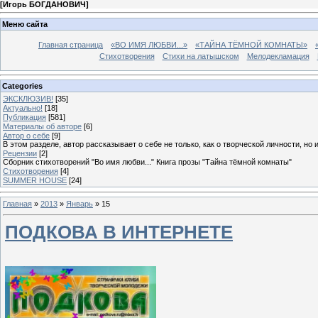
[
Игорь БОГДАНОВИЧ
]
Меню сайта
Главная страница
«ВО ИМЯ ЛЮБВИ...»
«ТАЙНА ТЁМНОЙ КОМНАТЫ»
Стихотворения
Стихи на латышском
Мелодекламация
Categories
ЭКСКЛЮЗИВ!
[35]
Актуально!
[18]
Публикация
[581]
Материалы об авторе
[6]
Автор о себе
[9]
В этом разделе, автор рассказывает о себе не только, как о творческой личности, но 
Рецензии
[2]
Сборник стихотворений "Во имя любви..." Книга прозы "Тайна тёмной комнаты"
Стихотворения
[4]
SUMMER HOUSE
[24]
Главная
»
2013
»
Январь
»
15
ПОДКОВА В ИНТЕРНЕТЕ