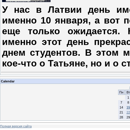
У нас в Латвии день им
именно 10 января, а вот 
еще только ожидается. 
именно этот день прекра
днем студентов. В этом м
кое-что о Татьяне, но и о с
Calendar
Пн
Вт
1
7
8
14
15
21
22
28
29
Полная версия сайта