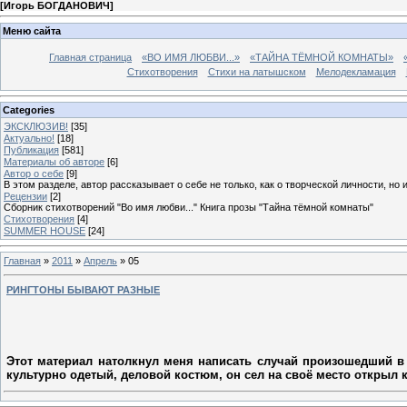
[
Игорь БОГДАНОВИЧ
]
Меню сайта
Главная страница
«ВО ИМЯ ЛЮБВИ...»
«ТАЙНА ТЁМНОЙ КОМНАТЫ»
Стихотворения
Стихи на латышском
Мелодекламация
Categories
ЭКСКЛЮЗИВ!
[35]
Актуально!
[18]
Публикация
[581]
Материалы об авторе
[6]
Автор о себе
[9]
В этом разделе, автор рассказывает о себе не только, как о творческой личности, но 
Рецензии
[2]
Сборник стихотворений "Во имя любви..." Книга прозы "Тайна тёмной комнаты"
Стихотворения
[4]
SUMMER HOUSE
[24]
Главная
»
2011
»
Апрель
»
05
РИНГТОНЫ БЫВАЮТ РАЗНЫЕ
Этот материал натолкнул меня написать случай произошедший в 
культурно одетый, деловой костюм, он сел на своё место открыл 