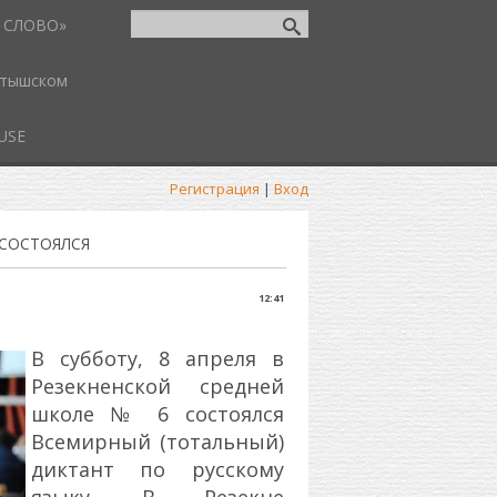
 СЛОВО»
атышском
USE
Регистрация
|
Вход
СОСТОЯЛСЯ
12:41
В субботу, 8 апреля в
Резекненской средней
школе № 6 состоялся
Всемирный (тотальный)
диктант по русскому