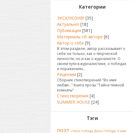
Категории
ЭКСКЛЮЗИВ!
[35]
Актуально!
[18]
Публикация
[581]
Материалы об авторе
[6]
Автор о себе
[9]
В этом разделе, автор рассказывает о
себе не только, как о творческой
личности, но и как о журналисте. О
своем пути в журналистике, о победах
и поражениях...
Рецензии
[2]
Сборник стихотворений "Во имя
любви..." Книга прозы "Тайна тёмной
комнаты"
Стихотворения
[4]
SUMMER HOUSE
[24]
Тэги
поэт
стихи
победа
День Победы
9 мая