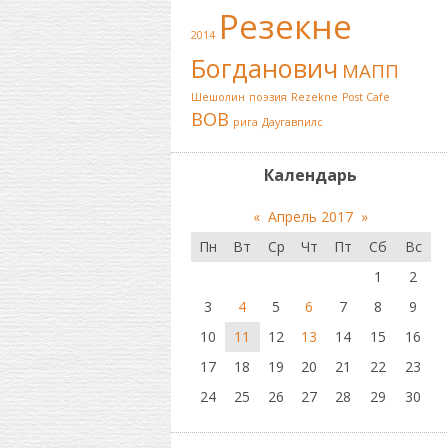
Резекне
2014
Богданович
МАПП
Шешолин
поэзия
Rezekne
Post Cafe
ВОВ
рига
Даугавпилс
Календарь
«
Апрель 2017
»
Пн
Вт
Ср
Чт
Пт
Сб
Вс
1
2
3
4
5
6
7
8
9
10
11
12
13
14
15
16
17
18
19
20
21
22
23
24
25
26
27
28
29
30