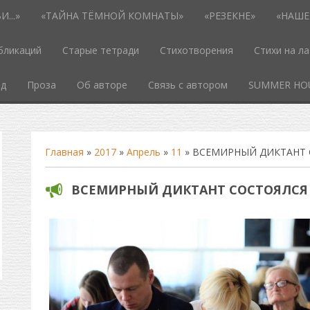
...»
«ТАЙНА ТЁМНОЙ КОМНАТЫ»
«РЕЗЕКНЕ»
«НАШЕ
бликаций
Старые тетради
Стихотворения
Стихи на л
од
Проза
Об авторе
Связь с автором
SUMMER HO
Главная
»
2017
»
Апрель
»
11
» ВСЕМИРНЫЙ ДИКТАНТ 
ВСЕМИРНЫЙ ДИКТАНТ СОСТОЯЛСЯ