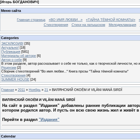
[
Игорь БОГДАНОВИЧ
]
Меню сайта
Главная страница
«ВО ИМЯ ЛЮБВИ...»
«ТАЙНА ТЁМНОЙ КОМНАТЫ»
Стихотворения
Стихи на латышском
Мелодекламация
Categories
ЭКСКЛЮЗИВ!
[35]
Актуально!
[18]
Публикация
[581]
Материалы об авторе
[6]
Автор о себе
[9]
В этом разделе, автор рассказывает о себе не только, как о творческой личности, но 
Рецензии
[2]
Сборник стихотворений "Во имя любви..." Книга прозы "Тайна тёмной комнаты"
Стихотворения
[4]
SUMMER HOUSE
[24]
Главная
»
2011
»
Ноябрь
»
21
» ВИЛЯНСКИЙ ОКОЁМ И VIĻĀNI MANĀ SIRDĪ
ВИЛЯНСКИЙ ОКОЁМ И VIĻĀNI MANĀ SIRDĪ
На сайт в раздел "Издания" добавлены ранние публикации автор
котором родился автор. И пусть он всю свою жизнь жил и живёт в
Перейти в раздел
"Издания"
Calendar