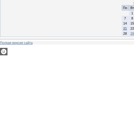
Пн
Вт
1
7
8
14
15
21
22
28
29
Полная версия сайта