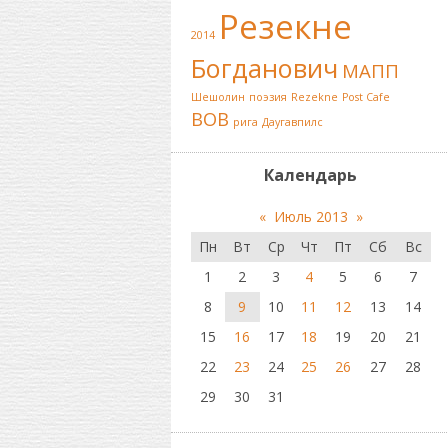
Резекне
2014
Богданович
МАПП
Шешолин
поэзия
Rezekne
Post Cafe
ВОВ
рига
Даугавпилс
Календарь
«
Июль 2013
»
Пн
Вт
Ср
Чт
Пт
Сб
Вс
1
2
3
4
5
6
7
8
9
10
11
12
13
14
15
16
17
18
19
20
21
22
23
24
25
26
27
28
29
30
31