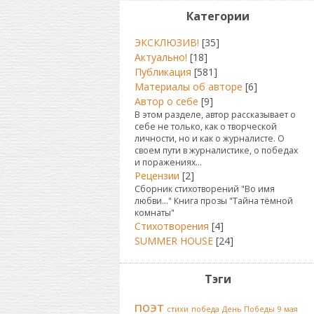
Категории
ЭКСКЛЮЗИВ!
[35]
Актуально!
[18]
Публикация
[581]
Материалы об авторе
[6]
Автор о себе
[9]
В этом разделе, автор рассказывает о
себе не только, как о творческой
личности, но и как о журналисте. О
своем пути в журналистике, о победах
и поражениях...
Рецензии
[2]
Сборник стихотворений "Во имя
любви..." Книга прозы "Тайна тёмной
комнаты"
Стихотворения
[4]
SUMMER HOUSE
[24]
Тэги
поэт
стихи
победа
День Победы
9 мая