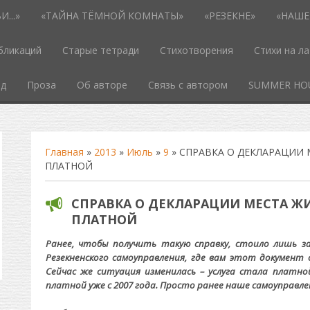
...»
«ТАЙНА ТЁМНОЙ КОМНАТЫ»
«РЕЗЕКНЕ»
«НАШЕ
бликаций
Старые тетради
Стихотворения
Стихи на л
од
Проза
Об авторе
Связь с автором
SUMMER HO
Главная
»
2013
»
Июль
»
9
» СПРАВКА О ДЕКЛАРАЦИИ 
ПЛАТНОЙ
СПРАВКА О ДЕКЛАРАЦИИ МЕСТА Ж
ПЛАТНОЙ
Ранее, чтобы получить такую справку, стоило лишь 
Резекненского самоуправления, где вам этот документ 
Сейчас же ситуация изменилась – услуга стала платной
платной уже с 2007 года. Просто ранее наше самоуправле