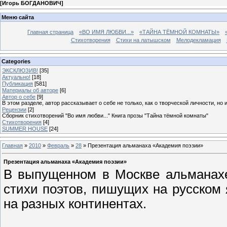
[
Игорь БОГДАНОВИЧ
]
Меню сайта
Главная страница
«ВО ИМЯ ЛЮБВИ...»
«ТАЙНА ТЁМНОЙ КОМНАТЫ»
Стихотворения
Стихи на латышском
Мелодекламация
Categories
ЭКСКЛЮЗИВ!
[35]
Актуально!
[18]
Публикация
[581]
Материалы об авторе
[6]
Автор о себе
[9]
В этом разделе, автор рассказывает о себе не только, как о творческой личности, но 
Рецензии
[2]
Сборник стихотворений "Во имя любви..." Книга прозы "Тайна тёмной комнаты"
Стихотворения
[4]
SUMMER HOUSE
[24]
Главная
»
2010
»
Февраль
»
28
» Презентация альманаха «Академия поэзии»
Презентация альманаха «Академия поэзии»
В выпущенном в Москве альманах
стихи поэтов, пишущих на русском
на разных континентах.