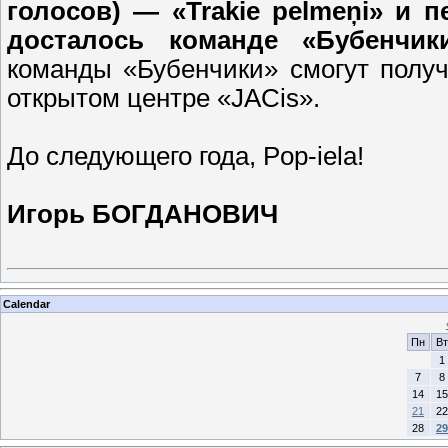
голосов) — «Trakie pelmeņi» и п
досталось команде «Бубенчи
команды «Бубенчики» смогут полу
открытом центре «JACis».
До следующего года, Pop-iela!
Игорь БОГДАНОВИЧ
Calendar
Пн
Вт
1
7
8
14
15
21
22
28
29