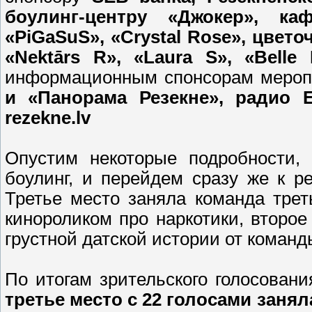
боулинг-центру «Джокер», каф
«PiGaSuS», «Crystal Rose», цветоч
«Nektārs R», «Laura S», «Belle
информационным спонсорам меро
и «Панорама Резекне», радио Ef-
rezekne.lv
Опустим некоторые подробности,
боулинг, и перейдем сразу же к 
Третье место заняла команда тре
кинороликом про наркотики, второ
грустной датской истории от коман
По итогам зрительского голосован
третье место с 22 голосами занял