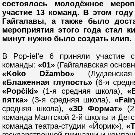
состоялось молодёжное мероп
участие 13 команд. В этом году
Гайгалавы, а также было дост
мероприятия этого года стал к
минут нужно было создать клип.
В Pop-iel’е 6 приняли участие 
команды:
«01»
(Гайгалавская основн
«Koko Džambo»
(Лудзенска
«Блаженная глупость»
(6-я средн
«Popčiki»
(1-я средняя школа),
«
пятка»
(3-я средняя школа),
«Fair
средняя школа),
«3D Формат»
(2
команда Малтской 2-й школы и Детс
команда театра-студии «Йорик»),
«T
государственной гимназии и компан