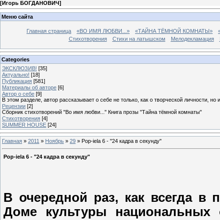
[
Игорь БОГДАНОВИЧ
]
Меню сайта
Главная страница
«ВО ИМЯ ЛЮБВИ...»
«ТАЙНА ТЁМНОЙ КОМНАТЫ»
Стихотворения
Стихи на латышском
Мелодекламация
Categories
ЭКСКЛЮЗИВ!
[35]
Актуально!
[18]
Публикация
[581]
Материалы об авторе
[6]
Автор о себе
[9]
В этом разделе, автор рассказывает о себе не только, как о творческой личности, но 
Рецензии
[2]
Сборник стихотворений "Во имя любви..." Книга прозы "Тайна тёмной комнаты"
Стихотворения
[4]
SUMMER HOUSE
[24]
Главная
»
2011
»
Ноябрь
»
29
» Pop-iela 6 - "24 кадра в секунду"
Pop-iela 6 - "24 кадра в секунду"
В очередной раз, как всегда в п
Доме культуры национальных 