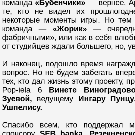
команда
«Бубенчики»
— вернее, Ар
те, кто не видел их прошлогодн
некоторые моменты игры. Но тем 
команда —
«Жорик»
— очередна
фабричными», или как в себя влюби
от студийцев ждали большего, но, 
И наконец, подошло время награж
вопрос. Но не будем забегать впер
тех, кто дал жизнь этому проекту, п
Pop-iela 6
Винете Виноградов
Зуевой,
ведущему
Ингару Пунц
Ушпелису.
Спасибо всем, кто поддержал м
спонсору
SEB banka, Резекненск