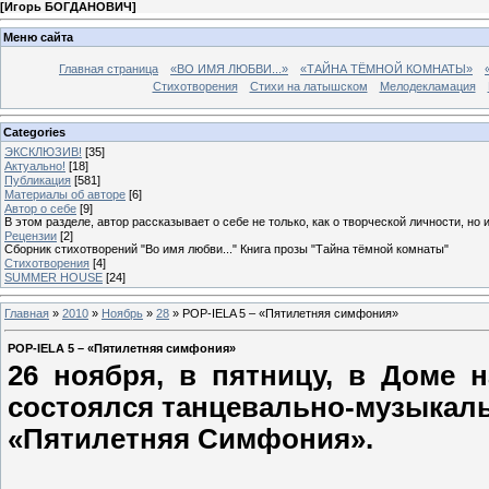
[
Игорь БОГДАНОВИЧ
]
Меню сайта
Главная страница
«ВО ИМЯ ЛЮБВИ...»
«ТАЙНА ТЁМНОЙ КОМНАТЫ»
Стихотворения
Стихи на латышском
Мелодекламация
Categories
ЭКСКЛЮЗИВ!
[35]
Актуально!
[18]
Публикация
[581]
Материалы об авторе
[6]
Автор о себе
[9]
В этом разделе, автор рассказывает о себе не только, как о творческой личности, но 
Рецензии
[2]
Сборник стихотворений "Во имя любви..." Книга прозы "Тайна тёмной комнаты"
Стихотворения
[4]
SUMMER HOUSE
[24]
Главная
»
2010
»
Ноябрь
»
28
» POP-IELA 5 – «Пятилетняя симфония»
POP-IELA 5 – «Пятилетняя симфония»
26 ноября, в пятницу, в Доме 
состоялся танцевально-музыкаль
«
Пятилетняя Симфония».