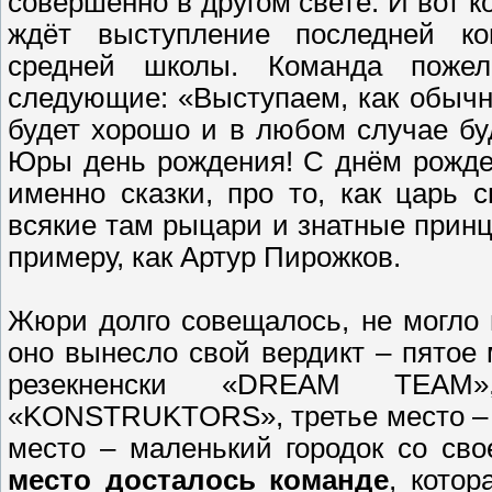
совершенно в другом свете. И вот к
ждёт выступление последней к
средней школы. Команда пожел
следующие: «Выступаем, как обычно
будет хорошо и в любом случае буд
Юры день рождения! С днём рожден
именно сказки, про то, как царь
всякие там рыцари и знатные принцы
примеру, как Артур Пирожков.
Жюри долго совещалось, не могло 
оно вынесло свой вердикт – пятое
резекненски «DREAM TEAM
«KONSTRUKTORS», третье место –
место – маленький городок со с
место досталось команде
, котор