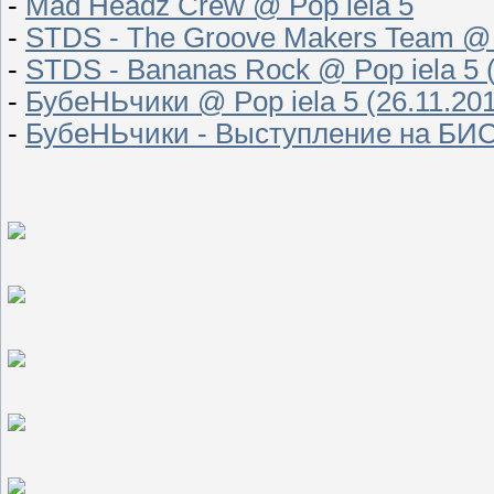
-
Mad Headz Crew @ Pop iela 5
-
STDS - The Groove Makers Team @ Po
-
STDS - Bananas Rock @ Pop iela 5 (
-
БубеНЬчики @ Pop iela 5 (26.11.20
-
БубеНЬчики - Выступление на БИС @