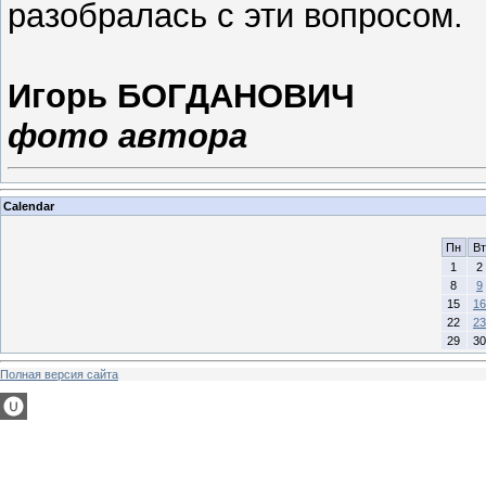
разобралась с эти вопросом.
Игорь БОГДАНОВИЧ
фото автора
Calendar
Пн
Вт
1
2
8
9
15
16
22
23
29
30
Полная версия сайта