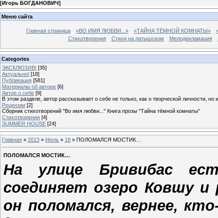
[
Игорь БОГДАНОВИЧ
]
Меню сайта
Главная страница
«ВО ИМЯ ЛЮБВИ...»
«ТАЙНА ТЁМНОЙ КОМНАТЫ»
Стихотворения
Стихи на латышском
Мелодекламация
Categories
ЭКСКЛЮЗИВ!
[35]
Актуально!
[18]
Публикация
[581]
Материалы об авторе
[6]
Автор о себе
[9]
В этом разделе, автор рассказывает о себе не только, как о творческой личности, но 
Рецензии
[2]
Сборник стихотворений "Во имя любви..." Книга прозы "Тайна тёмной комнаты"
Стихотворения
[4]
SUMMER HOUSE
[24]
Главная
»
2013
»
Июль
»
18
» ПОЛОМАЛСЯ МОСТИК…
ПОЛОМАЛСЯ МОСТИК…
На улице Бривибас ест
соединяет озеро Ковшу и р
он поломался, вернее, кто