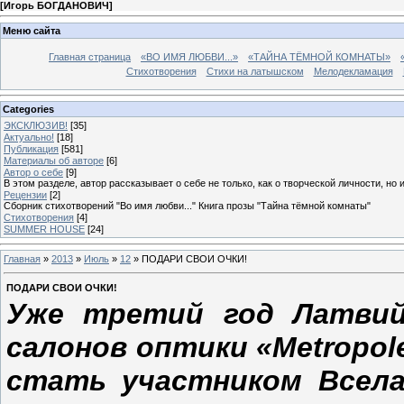
[
Игорь БОГДАНОВИЧ
]
Меню сайта
Главная страница
«ВО ИМЯ ЛЮБВИ...»
«ТАЙНА ТЁМНОЙ КОМНАТЫ»
Стихотворения
Стихи на латышском
Мелодекламация
Categories
ЭКСКЛЮЗИВ!
[35]
Актуально!
[18]
Публикация
[581]
Материалы об авторе
[6]
Автор о себе
[9]
В этом разделе, автор рассказывает о себе не только, как о творческой личности, но 
Рецензии
[2]
Сборник стихотворений "Во имя любви..." Книга прозы "Тайна тёмной комнаты"
Стихотворения
[4]
SUMMER HOUSE
[24]
Главная
»
2013
»
Июль
»
12
» ПОДАРИ СВОИ ОЧКИ!
ПОДАРИ СВОИ ОЧКИ!
Уже третий год Латвий
салонов оптики «Metropo
стать участником Всела