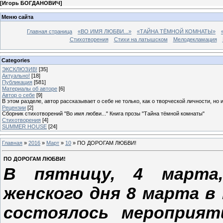
[
Игорь БОГДАНОВИЧ
]
Меню сайта
Главная страница
«ВО ИМЯ ЛЮБВИ...»
«ТАЙНА ТЁМНОЙ КОМНАТЫ»
Стихотворения
Стихи на латышском
Мелодекламация
Categories
ЭКСКЛЮЗИВ!
[35]
Актуально!
[18]
Публикация
[581]
Материалы об авторе
[6]
Автор о себе
[9]
В этом разделе, автор рассказывает о себе не только, как о творческой личности, но 
Рецензии
[2]
Сборник стихотворений "Во имя любви..." Книга прозы "Тайна тёмной комнаты"
Стихотворения
[4]
SUMMER HOUSE
[24]
Главная
»
2016
»
Март
»
10
» ПО ДОРОГАМ ЛЮБВИ!
ПО ДОРОГАМ ЛЮБВИ!
В пятницу, 4 марта,
женского дня 8 марта в
состоялось мероприят