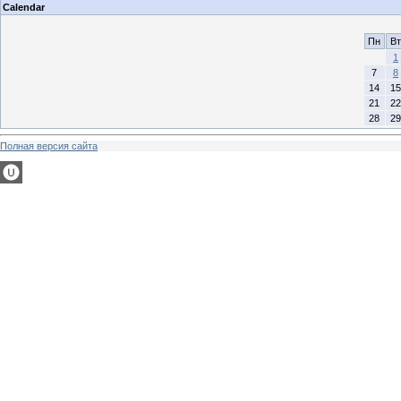
Calendar
Пн
Вт
1
7
8
14
15
21
22
28
29
Полная версия сайта