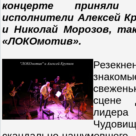
концерте приняли
исполнители Алексей Кр
и Николай Морозов, та
«ЛОКОмотив».
Резекн
знакомы
свежень
сцене 
лидера
Чудови
скандально-нашумевше