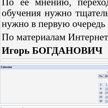
По ее мнению, перехо
обучения нужно тщател
нужно в первую очередь 
По материалам Интернет
Игорь БОГДАНОВИЧ
Calendar
Пн
Вт
2
3
9
10
16
17
23
24
30
31