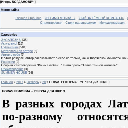
[
Игорь БОГДАНОВИЧ
]
Меню сайта
Главная страница
«ВО ИМЯ ЛЮБВИ...»
«ТАЙНА ТЁМНОЙ КОМНАТЫ»
Стихотворения
Стихи на латышском
Мелодекламация
Categories
ЭКСКЛЮЗИВ!
[35]
Актуально!
[18]
Публикация
[581]
Материалы об авторе
[6]
Автор о себе
[9]
В этом разделе, автор рассказывает о себе не только, как о творческой личности, но 
Рецензии
[2]
Сборник стихотворений "Во имя любви..." Книга прозы "Тайна тёмной комнаты"
Стихотворения
[4]
SUMMER HOUSE
[24]
Главная
»
2017
»
Октябрь
»
20
» НОВАЯ РЕФОРМА – УГРОЗА ДЛЯ ШКОЛ
НОВАЯ РЕФОРМА – УГРОЗА ДЛЯ ШКОЛ
В разных городах Ла
по-разному относя