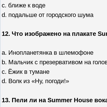
c. ближе к воде
d. подальше от городского шума
12.
Что изображено на плакате
Su
a. Инопланетянка в шлемофоне
b. Мальчик с презервативом на голо
c. Ёжик в тумане
d. Волк из «Ну, погоди!»
13.
Пели ли на
Summer House
вок