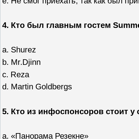
e. Не смог приехать, так как был п
4.
Кто был главным гостем Summe
a. Shurez
b. Mr.Djinn
c. Reza
d. Martin Goldbergs
5.
Кто из инфоспонсоров стоит у 
a. «Панорама Резекне»