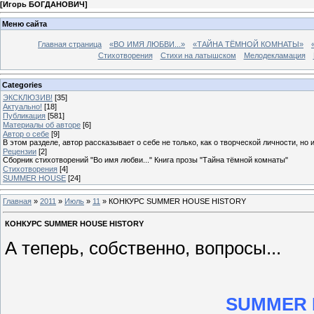
[
Игорь БОГДАНОВИЧ
]
Меню сайта
Главная страница
«ВО ИМЯ ЛЮБВИ...»
«ТАЙНА ТЁМНОЙ КОМНАТЫ»
Стихотворения
Стихи на латышском
Мелодекламация
Categories
ЭКСКЛЮЗИВ!
[35]
Актуально!
[18]
Публикация
[581]
Материалы об авторе
[6]
Автор о себе
[9]
В этом разделе, автор рассказывает о себе не только, как о творческой личности, но 
Рецензии
[2]
Сборник стихотворений "Во имя любви..." Книга прозы "Тайна тёмной комнаты"
Стихотворения
[4]
SUMMER HOUSE
[24]
Главная
»
2011
»
Июль
»
11
» КОНКУРС SUMMER HOUSE HISTORY
КОНКУРС SUMMER HOUSE HISTORY
А теперь, собственно, вопросы...
SUMMER 