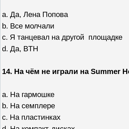
a. Да, Лена Попова
b. Все молчали
c. Я танцевал на другой площадке
d. Да, BTH
14.
На чём не играли на
Summer H
a. На гармошке
b. На семплере
c. На пластинках
d. На компакт-дисках