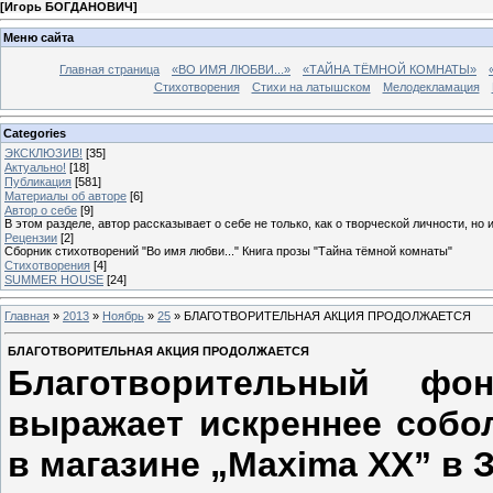
[
Игорь БОГДАНОВИЧ
]
Меню сайта
Главная страница
«ВО ИМЯ ЛЮБВИ...»
«ТАЙНА ТЁМНОЙ КОМНАТЫ»
Стихотворения
Стихи на латышском
Мелодекламация
Categories
ЭКСКЛЮЗИВ!
[35]
Актуально!
[18]
Публикация
[581]
Материалы об авторе
[6]
Автор о себе
[9]
В этом разделе, автор рассказывает о себе не только, как о творческой личности, но 
Рецензии
[2]
Сборник стихотворений "Во имя любви..." Книга прозы "Тайна тёмной комнаты"
Стихотворения
[4]
SUMMER HOUSE
[24]
Главная
»
2013
»
Ноябрь
»
25
» БЛАГОТВОРИТЕЛЬНАЯ АКЦИЯ ПРОДОЛЖАЕТСЯ
БЛАГОТВОРИТЕЛЬНАЯ АКЦИЯ ПРОДОЛЖАЕТСЯ
Благотворительный фон
выражает искреннее собол
в магазине „Maxima XX” в 