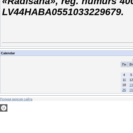
«Radīšana», reg. numurs 4
LV44HABA0551033229679.
Calendar
Пн
Вт
4
5
11
12
18
19
25
26
Полная версия сайта