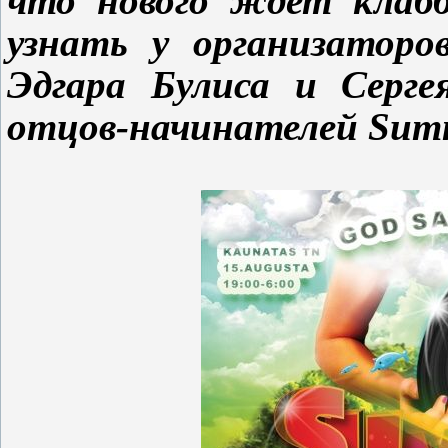
что нового ждет клабб
узнать у организаторо
Эдгара Булиса и
С
ерг
отцов-начинателей Summe