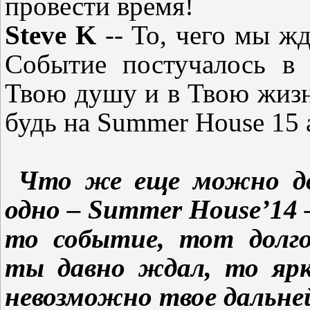
провести время!
Steve
K
-- То, чего мы ж
Событие постучалось в
Твою душу
и в Твою жиз
будь на Summer House 15 
Что же еще можно до
одно –
Summer
House
’14 
то событие, тот долг
ты давно ждал, то ярк
невозможно твое дальне