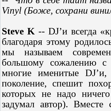
Vinyl
(Боже, сохрани вини
Steve K
--
DJ’
и
всегда «
благодаря этому родилос
мы называем современ
большому сожалению
с
многие именитые
DJ’
и
,
поколение
,
спешит похор
которых не надо ничего
задумал автор
)
. Вместе 