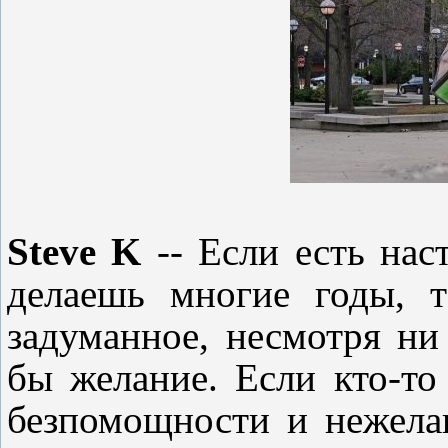
Steve K
-- Если есть нас
делаешь многие годы
,
та
задуманное
,
несмотря ни 
бы желание
. Если кто
-
то
без
п
омощности и нежела