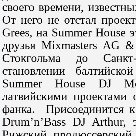
своего времени
,
известны
От него не отстал проект
Grees,
на
Summer
House
э
друзья
Mixmasters AG & 
Стокгольма до Санкт-
становлении балтийской
Summer
House
DJ Mon
латвийскими проектами
фанка.
Присоединится к
Drum’n’Bass DJ Arthur,
Рижский продюссерский