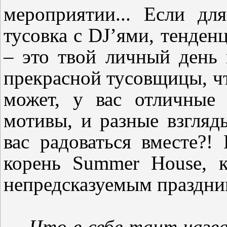
мероприятии
...
Если для 
тусовка
с
DJ
’ями
,
тенденц
– это твой личный день 
прекрасной тусовщицы,
ч
может, у вас отличные
мотивы,
и разные взгляд
вас радоваться вместе
?! 
корень Summer House,
непредсказуемым праздни
--
Что в себе таит назва