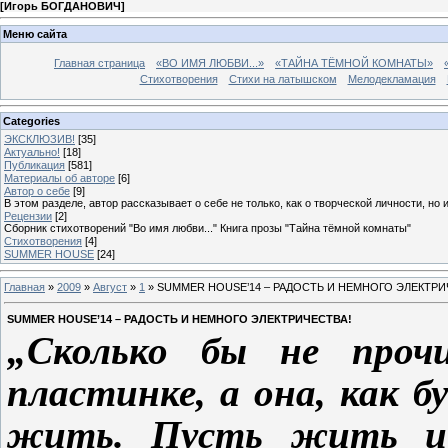
[
Игорь БОГДАНОВИЧ
]
Меню сайта
Главная страница
«ВО ИМЯ ЛЮБВИ...»
«ТАЙНА ТЁМНОЙ КОМНАТЫ»
Стихотворения
Стихи на латышском
Мелодекламация
Categories
ЭКСКЛЮЗИВ!
[35]
Актуально!
[18]
Публикация
[581]
Материалы об авторе
[6]
Автор о себе
[9]
В этом разделе, автор рассказывает о себе не только, как о творческой личности, но 
Рецензии
[2]
Сборник стихотворений "Во имя любви..." Книга прозы "Тайна тёмной комнаты"
Стихотворения
[4]
SUMMER HOUSE
[24]
Главная
»
2009
»
Август
»
1
» SUMMER HOUSE’14 – РАДОСТЬ И НЕМНОГО ЭЛЕКТРИ
SUMMER HOUSE’14 – РАДОСТЬ И НЕМНОГО ЭЛЕКТРИЧЕСТВА!
„Сколько бы не проч
пластинке, а она, как б
жить. Пусть жить и 