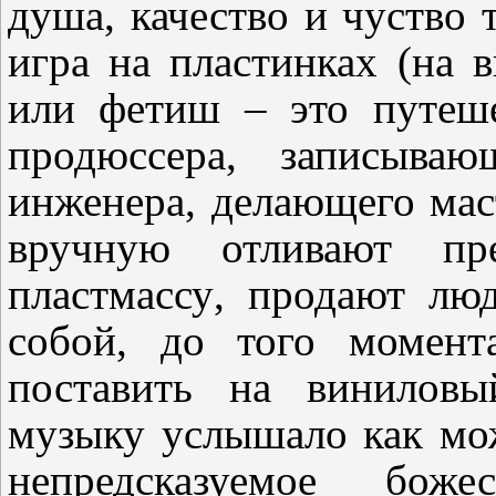
душа
,
качество и чуство 
игра на пластинках (на 
или фетиш
–
это путеше
продюссера
,
записывающ
инженера, делающего мас
вручную отливают пр
пластмассу
,
продают лю
собой
,
до того момента
поставить на виниловы
музыку услышало как мо
непредсказуемое боже