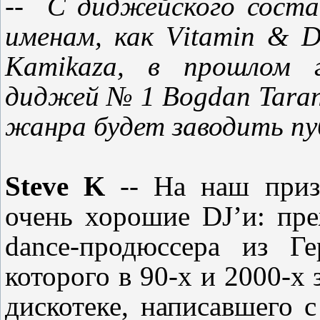
--
C
диджейского соста
именам, как V
itamin
&
D
Kamikaza
, в прошлом г
диджей № 1 B
ogdan
Tara
жанра будет заводить пу
Steve K
-- На наш приз
очень хорошие
DJ’
и
:
пре
dance-
продюссера
из Г
которого в
90
-х
и
2000
-х
дискотеке
,
написавшего с