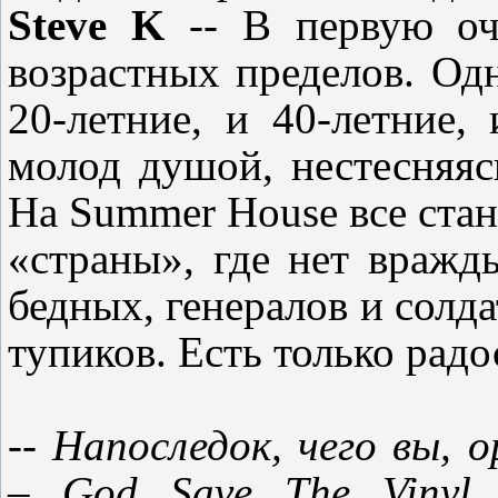
Steve
K
-- В первую оч
возрастных пределов
.
Одн
20-
летние
,
и
40-
летние
,
и
молод душой
,
нестесняяс
На Summer House все ста
«страны», где нет вражд
бедных, генералов и солда
тупиков
.
Есть только радо
-- Напоследок, чего вы,
–
God
Save
The
Vinyl
ж