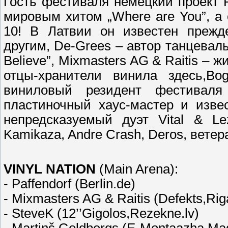
Гость фестиваля немецкий проект
мировым хитом
„Where are You”
, а
10! В Латвии он известен прежде
другим, De-Grees – автор танцевал
Believe”, Mixmasters AG & Raitis –
отцы-хранители винила здесь,B
виниловый резидент фестивал
пластиночный хаус-мастер и изве
непредсказуемый дуэт Vital & L
Kamikaza, Andre Crash, Deros, вете
VINYL NATION
(Main Arena):
- Paffendorf (Berlin.de)
- Mixmasters AG & Raitis (Defekts,Riga
- SteveK (12’’Gigolos,Rezekne.lv)