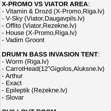
X-PROMO VS VIATOR AREA
:
- Vitamin & Drozd (X-Promo,Riga.lv)
- V-Sky (Viator,Daugavpils.lv)
- Offito (Viator,Rezekne.lv)
- House (X-Promo,Riga.lv)
- Vadim Groont
DRUM'N BASS INVASION TENT
:
- Worm (Riga.lv)
- CarrotHead(12”Gigolos,Aluksne.lv)
- Arthur
- Exact
- Epileptik (Rezekne.lv)
- Slovar