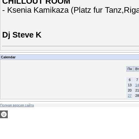
CHILLOUT ROOM
- Ksenia Kamikaza (Platz fur Tanz,Riga
Dj Steve K
Calendar
Пн
Вт
6
7
13
14
20
21
27
28
Полная версия сайта