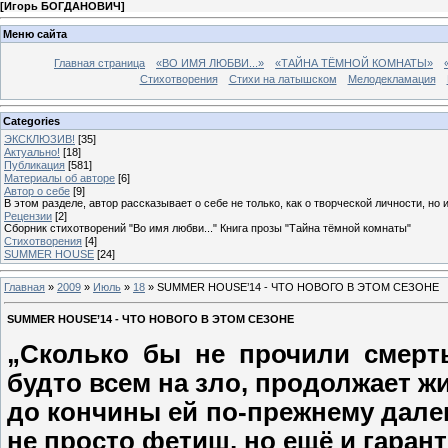
[
Игорь БОГДАНОВИЧ
]
Меню сайта
Главная страница
«ВО ИМЯ ЛЮБВИ...»
«ТАЙНА ТЁМНОЙ КОМНАТЫ»
Стихотворения
Стихи на латышском
Мелодекламация
Categories
ЭКСКЛЮЗИВ!
[35]
Актуально!
[18]
Публикация
[581]
Материалы об авторе
[6]
Автор о себе
[9]
В этом разделе, автор рассказывает о себе не только, как о творческой личности, но 
Рецензии
[2]
Сборник стихотворений "Во имя любви..." Книга прозы "Тайна тёмной комнаты"
Стихотворения
[4]
SUMMER HOUSE
[24]
Главная
»
2009
»
Июль
»
18
» SUMMER HOUSE’14 - ЧТО НОВОГО В ЭТОМ СЕЗОНЕ
SUMMER HOUSE’14 - ЧТО НОВОГО В ЭТОМ СЕЗОНЕ
„
Сколько бы не прочили
смерт
будто всем
на зло, продолжает жи
до
кончины ей по-прежнему далек
не просто фетиш, но ещё и
гарант