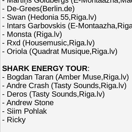
- Martiņš Goldbergs (E-Montaazha,Ma
- De-Grees(Berlin.de)
- Swan (Hedonia 55,Riga.lv)
- Intars Garbovskis (E-Montaazha,Riga
- Monsta (Riga.lv)
- Rxd (Housemusic,Riga.lv)
- Oriola (Quadrat Musique,Riga.lv)
SHARK ENERGY TOUR
:
- Bogdan Taran (Amber Muse,Riga.lv)
- Andre Crash (Tasty Sounds,Riga.lv)
- Deros (Tasty Sounds,Riga.lv)
- Andrew Stone
- Siim Pohlak
- Ricky