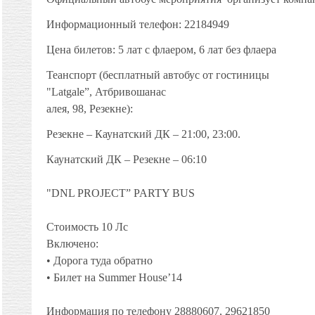
Информационный телефон: 22184949
Цена билетов: 5 лат
с флаером
, 6
лат
без флаера
Теанспорт
(
бесплатный автобус от гостиницы
"Latgale”,
Атбривошанас
алея,
98
, Резекне
):
Резекне
–
Каунатский ДК
–
21:00,
23:00.
Каунатский ДК
–
Резекне
–
06:10
"DNL PROJECT” PARTY BUS
Стоимость 10 Лс
Включено:
• Дорога туда обратно
• Билет на Summer House’14
Информация по телефону 28880607, 29621850