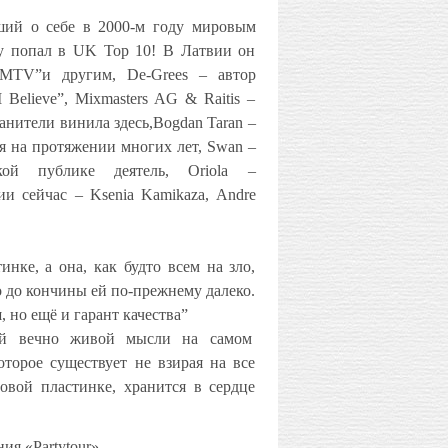
вший о себе в 2000-м году мировым
ду попал в UK Top 10! В Латвии он
,”MTV”и другим, De-Grees – автор
Believe”, Mixmasters AG & Raitis –
нители винила здесь,Bogdan Taran –
я на протяжении многих лет, Swan –
кой публике деятель, Oriola –
ии сейчас – Ksenia Kamikaza, Andre
нке, а она, как будто всем на зло,
о до кончины ей по-прежнему далеко.
 но ещё и гарант качества”
ой вечно живой мысли на самом
торое существует не взирая на все
овой пластинке, хранится в сердце
ания
«
Partytour
».