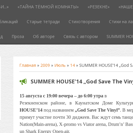
...»
«ТАЙНА ТЁМНОЙ КОМНАТЫ»
«РЕЗЕКНЕ»
«НАШЕ
бликаций
Старые тетради
Стихотворения
Стихи на л
од
Проза
Об авторе
Связь с автором
SUMMER HO
Главная
»
2009
»
Июль
»
14
» SUMMER HOUSE’14 „God Sav
SUMMER HOUSE’14 „God Save The Viny
15 августа с 19:00 вечера – до 6:00
утра
в
Резекненском районе, в Каунатском Доме Культур
HOUSE’14
под названием
„God Save The Vinyl”
. В ме
примут участие почти 30 диджеев. Вас ждут семь танце
Nation(Main-arena), X-promo vs Viator arena, Drum’n’ Bass
un Shark Energy Open-air.