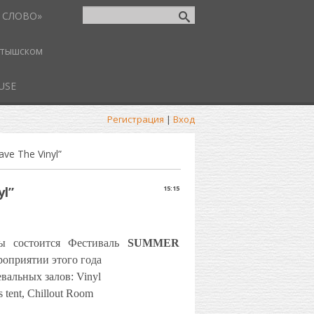
 СЛОВО»
атышском
USE
Регистрация
|
Вход
e The Vinyl”
l”
15:15
ы
состоится Фестиваль
SUMMER
роприятии этого года
вальных залов: Vinyl
 tent, Chillout Room