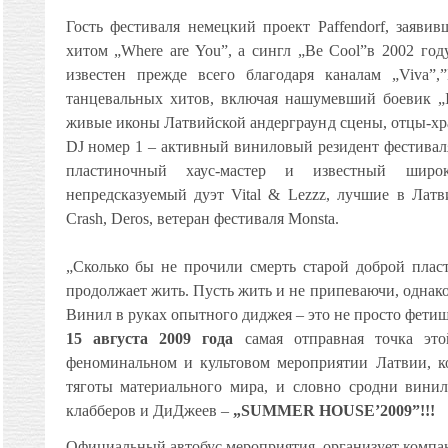
Гость фестиваля немецкий проект Paffendorf, заяви
хитом „Where are You”, а сингл „Be Cool”в 2002 го
известен прежде всего благодаря каналам „Viva”
танцевальных хитов, включая нашумевший боевик „I 
живые иконы Латвийской андерграунд сцены, отцы-хра
DJ номер 1 – активный виниловый резидент фестивал
пластиночный хаус-мастер и известный широ
непредсказуемый дуэт Vital & Lezzz, лучшие в Латв
Crash, Deros, ветеран фестиваля Monsta.
„Сколько бы не прочили смерть старой доброй пласти
продолжает жить. Пусть жить и не припеваючи, однак
Винил в руках опытного диджея – это не просто фетиш,
15 августа 2009 года
самая отправная точка эт
феноминальном и культовом мероприятии Латвии, ко
тяготы материального мира, и словно сродни винил
клабберов и ДиДжеев –
„SUMMER HOUSE’2009”!!!
Официальный автобус мероприятия
о
рганиз
у
ет комп