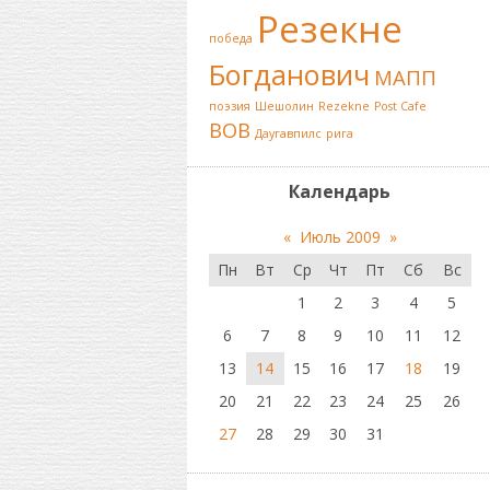
Резекне
победа
Богданович
МАПП
поэзия
Шешолин
Rezekne
Post Cafe
ВОВ
Даугавпилс
рига
Календарь
«
Июль 2009
»
Пн
Вт
Ср
Чт
Пт
Сб
Вс
1
2
3
4
5
6
7
8
9
10
11
12
13
14
15
16
17
18
19
20
21
22
23
24
25
26
27
28
29
30
31