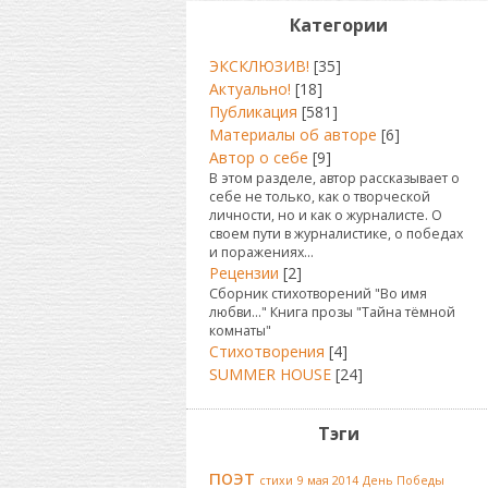
Категории
ЭКСКЛЮЗИВ!
[35]
Актуально!
[18]
Публикация
[581]
Материалы об авторе
[6]
Автор о себе
[9]
В этом разделе, автор рассказывает о
себе не только, как о творческой
личности, но и как о журналисте. О
своем пути в журналистике, о победах
и поражениях...
Рецензии
[2]
Сборник стихотворений "Во имя
любви..." Книга прозы "Тайна тёмной
комнаты"
Стихотворения
[4]
SUMMER HOUSE
[24]
Тэги
поэт
стихи
9 мая 2014
День Победы