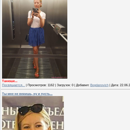
Танюше...
Посвящается...
|
Просмотров:
1162
|
Загрузок:
0
|
Добавил:
Bogdanovich
|
Дата:
22.06.
Ты мне не веришь, ну и пусть...