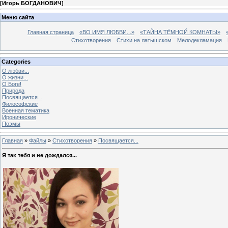
[
Игорь БОГДАНОВИЧ
]
Меню сайта
Главная страница
«ВО ИМЯ ЛЮБВИ...»
«ТАЙНА ТЁМНОЙ КОМНАТЫ»
Стихотворения
Стихи на латышском
Мелодекламация
Categories
О любви...
О жизни...
О Боге!
Природа
Посвящается...
Философские
Военная тематика
Иронические
Поэмы
Главная
»
Файлы
»
Стихотворения
»
Посвящается...
Я так тебя и не дождался...