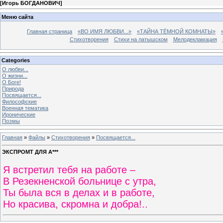
[
Игорь БОГДАНОВИЧ
]
Меню сайта
Главная страница
«ВО ИМЯ ЛЮБВИ...»
«ТАЙНА ТЁМНОЙ КОМНАТЫ»
Стихотворения
Стихи на латышском
Мелодекламация
Categories
О любви...
О жизни...
О Боге!
Природа
Посвящается...
Философские
Военная тематика
Иронические
Поэмы
Главная
»
Файлы
»
Стихотворения
»
Посвящается...
ЭКСПРОМТ ДЛЯ А***
Я встретил тебя на работе –
В Резекненской больнице с утра,
Ты была вся в делах и в работе,
Но красива, скромна и добра!..