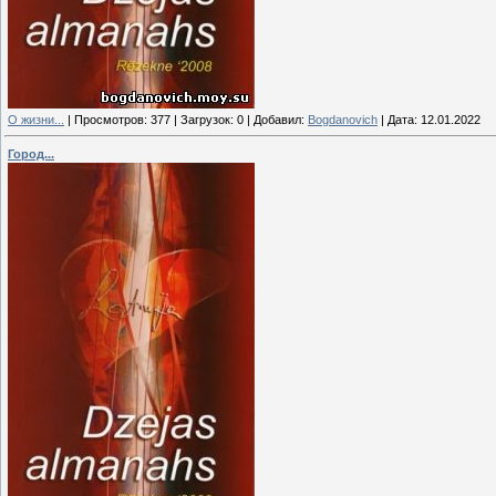
О жизни...
|
Просмотров:
377
|
Загрузок:
0
|
Добавил:
Bogdanovich
|
Дата:
12.01.2022
Город...