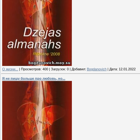
О жизни...
|
Просмотров:
400
|
Загрузок:
0
|
Добавил:
Bogdanovich
|
Дата:
12.01.2022
Я не пишу больше про любовь, но...