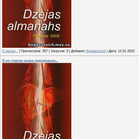
О жизни...
|
Просмотров:
357
|
Загрузок:
0
|
Добавил:
Bogdanovich
|
Дата:
12.01.2022
Я не ставлю знаки препинания...