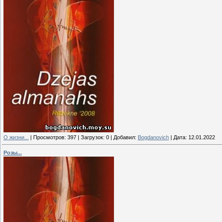
О жизни...
|
Просмотров:
397
|
Загрузок:
0
|
Добавил:
Bogdanovich
|
Дата:
12.01.2022
Розы...