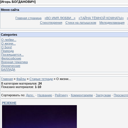
[
Игорь БОГДАНОВИЧ
]
Меню сайта
Главная страница
«ВО ИМЯ ЛЮБВИ...»
«ТАЙНА ТЁМНОЙ КОМНАТЫ»
Стихотворения
Стихи на латышском
Мелодекламация
Categories
О любви...
О жизни...
О Боге!
Природа
Посвящается...
Философские
Военная тематика
Иронические
БАЛЛАДА
Главная
»
Файлы
»
Старые тетради
» О жизни...
В категории материалов
:
24
Показано материалов
:
1-10
Сортировать по
:
Дате
·
Названию
·
Рейтингу
·
Комментариям
·
Загрузкам
·
Просмот
РЕЗЕКНЕ