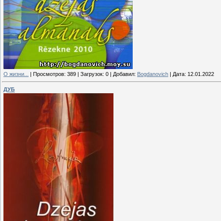
О жизни...
|
Просмотров:
389
|
Загрузок:
0
|
Добавил:
Bogdanovich
|
Дата:
12.01.2022
ДУБ