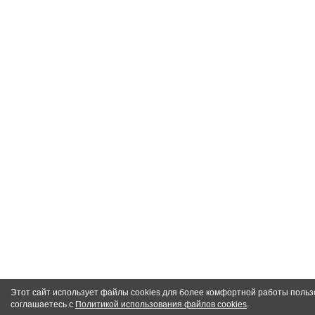
Этот сайт использует файлы cookies для более комфортной работы польз
соглашаетесь с
Политикой использования файлов cookies
.