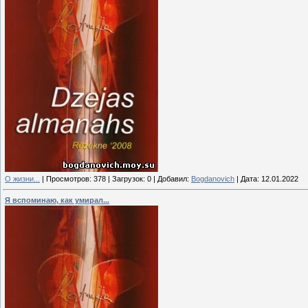
О жизни...
|
Просмотров:
378
|
Загрузок:
0
|
Добавил:
Bogdanovich
|
Дата:
12.01.2022
Я вспоминаю, как умирал...