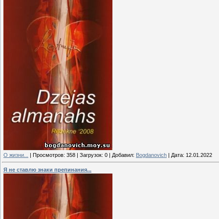
О жизни...
|
Просмотров:
358
|
Загрузок:
0
|
Добавил:
Bogdanovich
|
Дата:
12.01.2022
Я не ставлю знаки препинания...