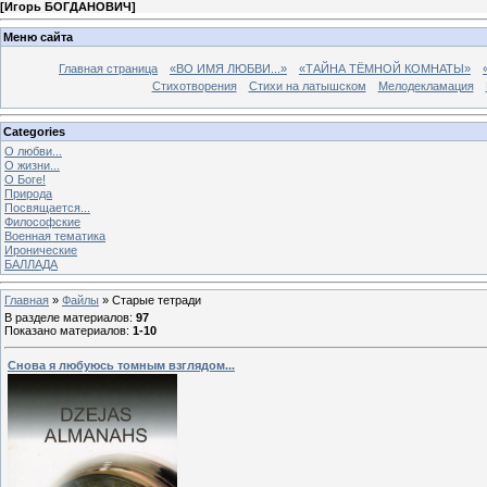
[
Игорь БОГДАНОВИЧ
]
Меню сайта
Главная страница
«ВО ИМЯ ЛЮБВИ...»
«ТАЙНА ТЁМНОЙ КОМНАТЫ»
Стихотворения
Стихи на латышском
Мелодекламация
Categories
О любви...
О жизни...
О Боге!
Природа
Посвящается...
Философские
Военная тематика
Иронические
БАЛЛАДА
Главная
»
Файлы
» Старые тетради
В разделе материалов
:
97
Показано материалов
:
1-10
Снова я любуюсь томным взглядом...