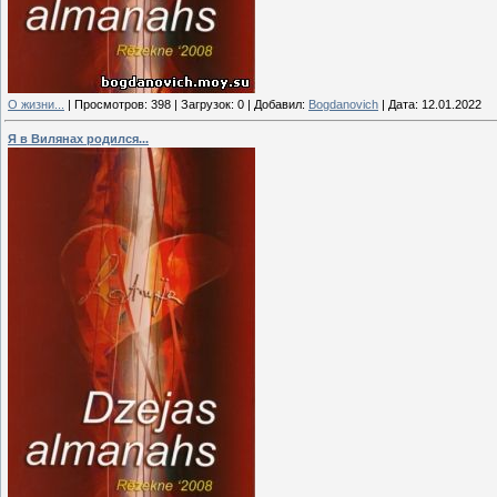
О жизни...
|
Просмотров:
398
|
Загрузок:
0
|
Добавил:
Bogdanovich
|
Дата:
12.01.2022
Я в Вилянах родился...