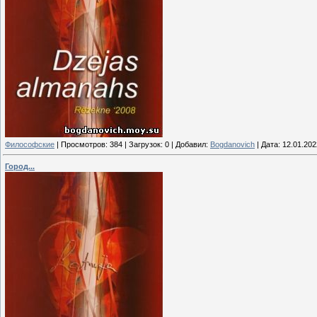
Философские
|
Просмотров:
384
|
Загрузок:
0
|
Добавил:
Bogdanovich
|
Дата:
12.01.202
Город...