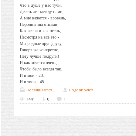
Что в душе у нас тучи.
Десять лет между нами,
А мне кажется - вровень,
Неродны мы отцами,
Как весна и как осень;
Несмотря на всё это -
Мы родные друг другу,
Говоря же конкретно,
Нету лучше подруги!
И как хочется очень,
Чтобы было всегда так.
И в мои - 28,
И в твои - 45...
Посвящается...
Bogdanovich
1441
0
1