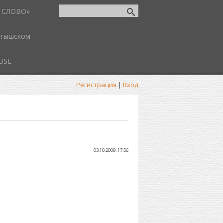
 СЛОВО»
атышском
USE
Регистрация
|
Вход
03.10.2009, 17:56