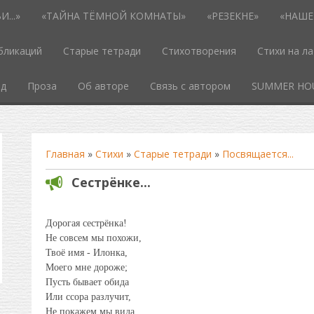
...»
«ТАЙНА ТЁМНОЙ КОМНАТЫ»
«РЕЗЕКНЕ»
«НАШЕ
бликаций
Старые тетради
Стихотворения
Стихи на л
од
Проза
Об авторе
Связь с автором
SUMMER HO
Главная
»
Стихи
»
Старые тетради
»
Посвящается...
Сестрёнке...
Дорогая сестрёнка!
Не совсем мы похожи,
Твоё имя - Илонка,
Моего мне дороже;
Пусть бывает обида
Или ссора разлучит,
Не покажем мы вида,