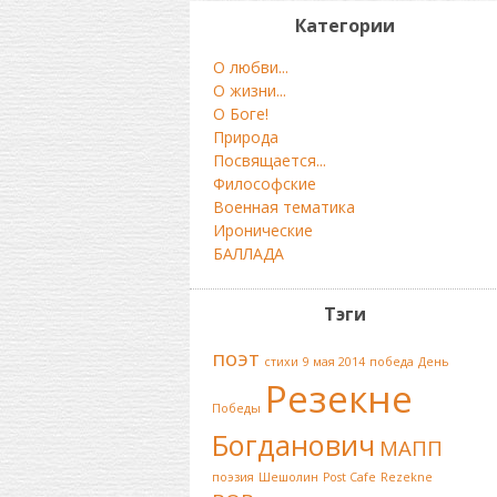
Категории
О любви...
О жизни...
О Боге!
Природа
Посвящается...
Философские
Военная тематика
Иронические
БАЛЛАДА
Тэги
поэт
стихи
9 мая 2014
победа
День
Резекне
Победы
Богданович
МАПП
поэзия
Шешолин
Post Cafe
Rezekne