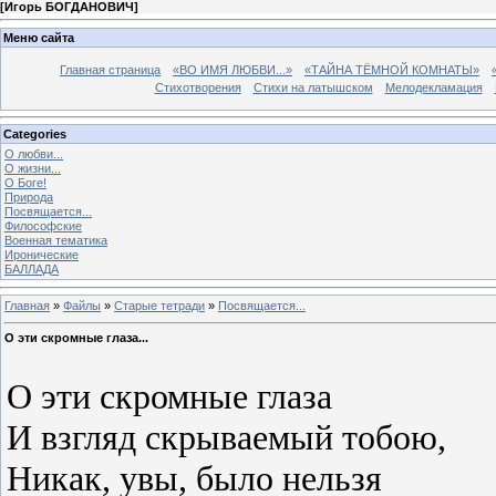
[
Игорь БОГДАНОВИЧ
]
Меню сайта
Главная страница
«ВО ИМЯ ЛЮБВИ...»
«ТАЙНА ТЁМНОЙ КОМНАТЫ»
Стихотворения
Стихи на латышском
Мелодекламация
Categories
О любви...
О жизни...
О Боге!
Природа
Посвящается...
Философские
Военная тематика
Иронические
БАЛЛАДА
Главная
»
Файлы
»
Старые тетради
»
Посвящается...
О эти скромные глаза...
О эти скромные глаза
И взгляд скрываемый тобою,
Никак, увы, было нельзя