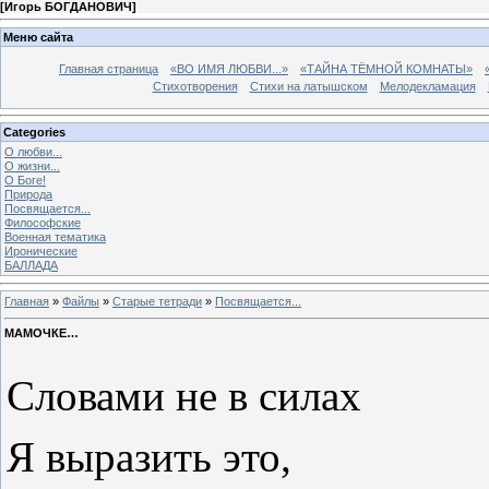
[
Игорь БОГДАНОВИЧ
]
Меню сайта
Главная страница
«ВО ИМЯ ЛЮБВИ...»
«ТАЙНА ТЁМНОЙ КОМНАТЫ»
Стихотворения
Стихи на латышском
Мелодекламация
Categories
О любви...
О жизни...
О Боге!
Природа
Посвящается...
Философские
Военная тематика
Иронические
БАЛЛАДА
Главная
»
Файлы
»
Старые тетради
»
Посвящается...
МАМОЧКЕ…
Словами не в силах
Я выразить это,