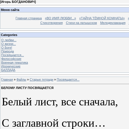
[
Игорь БОГДАНОВИЧ
]
Меню сайта
Главная страница
«ВО ИМЯ ЛЮБВИ...»
«ТАЙНА ТЁМНОЙ КОМНАТЫ»
Стихотворения
Стихи на латышском
Мелодекламация
Categories
О любви...
О жизни...
О Боге!
Природа
Посвящается...
Философские
Военная тематика
Иронические
БАЛЛАДА
Главная
»
Файлы
»
Старые тетради
»
Посвящается...
БЕЛОМУ ЛИСТУ ПОСВЯЩАЕТСЯ
Белый лист, все сначала,
С заглавной строки…