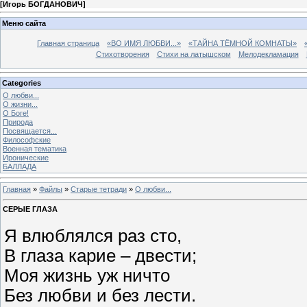
[
Игорь БОГДАНОВИЧ
]
Меню сайта
Главная страница
«ВО ИМЯ ЛЮБВИ...»
«ТАЙНА ТЁМНОЙ КОМНАТЫ»
Стихотворения
Стихи на латышском
Мелодекламация
Categories
О любви...
О жизни...
О Боге!
Природа
Посвящается...
Философские
Военная тематика
Иронические
БАЛЛАДА
Главная
»
Файлы
»
Старые тетради
»
О любви...
СЕРЫЕ ГЛАЗА
Я влюблялся раз сто,
В глаза карие – двести;
Моя жизнь уж ничто
Без любви и без лести.