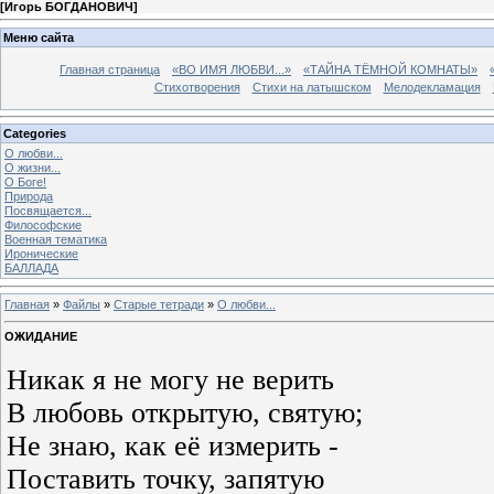
[
Игорь БОГДАНОВИЧ
]
Меню сайта
Главная страница
«ВО ИМЯ ЛЮБВИ...»
«ТАЙНА ТЁМНОЙ КОМНАТЫ»
Стихотворения
Стихи на латышском
Мелодекламация
Categories
О любви...
О жизни...
О Боге!
Природа
Посвящается...
Философские
Военная тематика
Иронические
БАЛЛАДА
Главная
»
Файлы
»
Старые тетради
»
О любви...
ОЖИДАНИЕ
Никак я не могу не верить
В любовь открытую, святую;
Не знаю, как её измерить -
Поставить точку, запятую