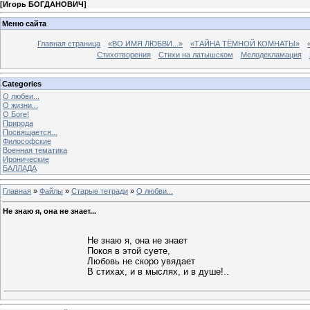
[
Игорь БОГДАНОВИЧ
]
Меню сайта
Главная страница
«ВО ИМЯ ЛЮБВИ...»
«ТАЙНА ТЁМНОЙ КОМНАТЫ»
Стихотворения
Стихи на латышском
Мелодекламация
Categories
О любви...
О жизни...
О Боге!
Природа
Посвящается...
Философские
Военная тематика
Иронические
БАЛЛАДА
Главная
»
Файлы
»
Старые тетради
»
О любви...
Не знаю я, она не знает...
Не знаю я, она не знает
Покоя в этой суете,
Любовь не скоро увядает
В стихах, и в мыслях, и в душе!..