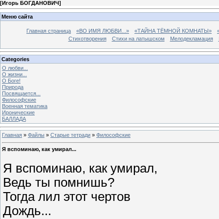
[
Игорь БОГДАНОВИЧ
]
Меню сайта
Главная страница
«ВО ИМЯ ЛЮБВИ...»
«ТАЙНА ТЁМНОЙ КОМНАТЫ»
Стихотворения
Стихи на латышском
Мелодекламация
Categories
О любви...
О жизни...
О Боге!
Природа
Посвящается...
Философские
Военная тематика
Иронические
БАЛЛАДА
Главная
»
Файлы
»
Старые тетради
»
Философские
Я вспоминаю, как умирал...
Я вспоминаю, как умирал,
Ведь ты помнишь?
Тогда лил этот чертов
Дождь...