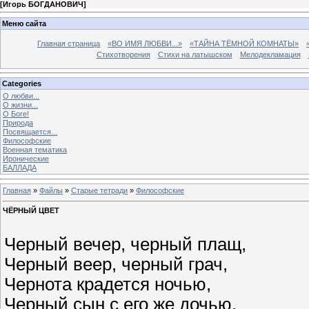
[
Игорь БОГДАНОВИЧ
]
Меню сайта
Главная страница
«ВО ИМЯ ЛЮБВИ...»
«ТАЙНА ТЁМНОЙ КОМНАТЫ»
Стихотворения
Стихи на латышском
Мелодекламация
Categories
О любви...
О жизни...
О Боге!
Природа
Посвящается...
Философские
Военная тематика
Иронические
БАЛЛАДА
Главная
»
Файлы
»
Старые тетради
»
Философские
ЧЁРНЫЙ ЦВЕТ
Черный вечер, черный плащ,
Черный веер, черный грач,
Чернота крадется ночью,
Черный сын с его же дочью,