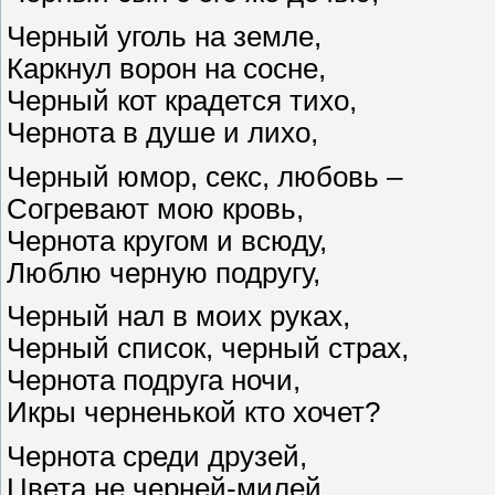
Черный уголь на земле,
Каркнул ворон на сосне,
Черный кот крадется тихо,
Чернота в душе и лихо,
Черный юмор, секс, любовь –
Согревают мою кровь,
Чернота кругом и всюду,
Люблю черную подругу,
Черный нал в моих руках,
Черный список, черный страх,
Чернота подруга ночи,
Икры черненькой кто хочет?
Чернота среди друзей,
Цвета не черней-милей,