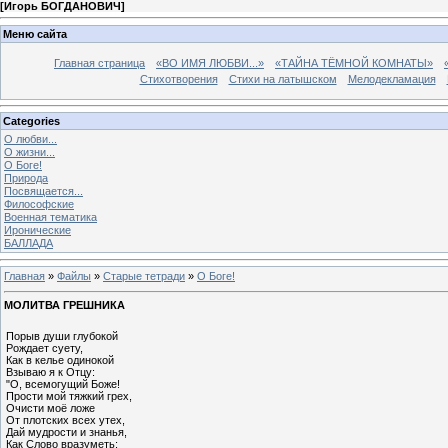
[
Игорь БОГДАНОВИЧ
]
Меню сайта
Главная страница
«ВО ИМЯ ЛЮБВИ...»
«ТАЙНА ТЁМНОЙ КОМНАТЫ»
Стихотворения
Стихи на латышском
Мелодекламация
Categories
О любви...
О жизни...
О Боге!
Природа
Посвящается...
Философские
Военная тематика
Иронические
БАЛЛАДА
Главная
»
Файлы
»
Старые тетради
»
О Боге!
МОЛИТВА ГРЕШНИКА
Порыв души глубокой
Рождает суету,
Как в келье одинокой
Взываю я к Отцу:
"О, всемогущий Боже!
Прости мой тяжкий грех,
Очисти моё ложе
От плотских всех утех,
Дай мудрости и знанья,
Как Слово вразуметь;