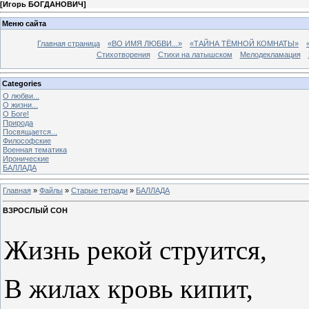
[
Игорь БОГДАНОВИЧ
]
Меню сайта
Главная страница
«ВО ИМЯ ЛЮБВИ...»
«ТАЙНА ТЁМНОЙ КОМНАТЫ»
Стихотворения
Стихи на латышском
Мелодекламация
Categories
О любви...
О жизни...
О Боге!
Природа
Посвящается...
Философские
Военная тематика
Иронические
БАЛЛАДА
Главная
»
Файлы
»
Старые тетради
»
БАЛЛАДА
ВЗРОСЛЫЙ СОН
Жизнь рекой струится,
В жилах кровь кипит,