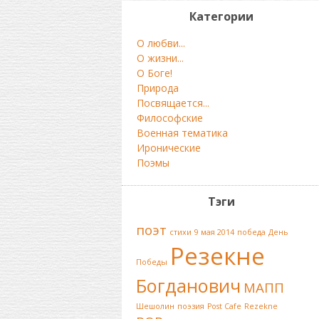
Категории
О любви...
О жизни...
О Боге!
Природа
Посвящается...
Философские
Военная тематика
Иронические
Поэмы
Тэги
поэт
стихи
9 мая 2014
победа
День
Резекне
Победы
Богданович
МАПП
Шешолин
поэзия
Post Cafe
Rezekne