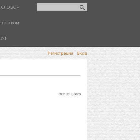
 СЛОВО»
атышском
USE
Регистрация
|
Вход
09.11.2014, 00:00