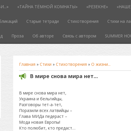
...»
«ТАЙНА ТЁМНОЙ КОМНАТЫ»
«РЕЗЕКНЕ»
«НАШЕ
бликаций
Старые тетради
Стихотворения
Стихи на л
од
Проза
Об авторе
Связь с автором
SUMMER HO
Главная
»
Стихи
»
Стихотворения
»
О жизни...
В мире снова мира нет...
В мире снова мира нет,
Украина и бельгийцы,
Разговоры тет-а-тет,
Поразили всех латвийцы –
Глава МИДа педераст –
Мода новая Европы!
Кто полюбит, кто предаст…