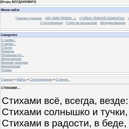
[
Игорь БОГДАНОВИЧ
]
Меню сайта
Главная страница
«ВО ИМЯ ЛЮБВИ...»
«ТАЙНА ТЁМНОЙ КОМНАТЫ»
Стихотворения
Стихи на латышском
Мелодекламация
Categories
О любви...
О жизни...
О Боге!
Природа
Посвящается...
Философские
Военная тематика
Иронические
Поэмы
Главная
»
Файлы
»
Стихотворения
»
О жизни...
СТИХАМИ…
Стихами всё, всегда, везде:
Стихами солнышко и тучки,
Стихами в радости, в беде,