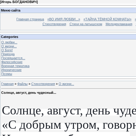
[
Игорь БОГДАНОВИЧ
]
Меню сайта
Главная страница
«ВО ИМЯ ЛЮБВИ...»
«ТАЙНА ТЁМНОЙ КОМНАТЫ»
Стихотворения
Стихи на латышском
Мелодекламация
Categories
О любви...
О жизни...
О Боге!
Природа
Посвящается...
Философские
Военная тематика
Иронические
Поэмы
Главная
»
Файлы
»
Стихотворения
»
О жизни...
Солнце, август, день чудесный...
Солнце, август, день чуд
«С добрым утром, говор