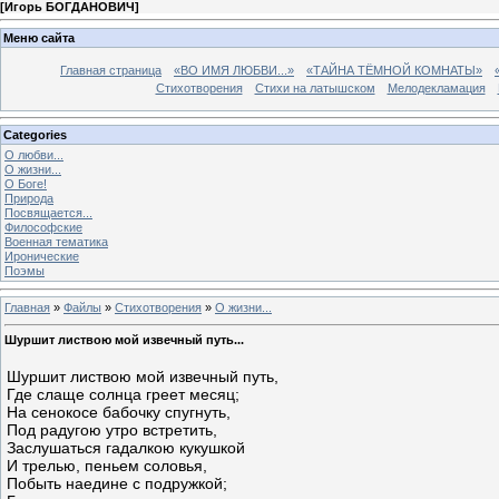
[
Игорь БОГДАНОВИЧ
]
Меню сайта
Главная страница
«ВО ИМЯ ЛЮБВИ...»
«ТАЙНА ТЁМНОЙ КОМНАТЫ»
Стихотворения
Стихи на латышском
Мелодекламация
Categories
О любви...
О жизни...
О Боге!
Природа
Посвящается...
Философские
Военная тематика
Иронические
Поэмы
Главная
»
Файлы
»
Стихотворения
»
О жизни...
Шуршит листвою мой извечный путь...
Шуршит листвою мой извечный путь,
Где слаще солнца греет месяц;
На сенокосе бабочку спугнуть,
Под радугою утро встретить,
Заслушаться гадалкою кукушкой
И трелью, пеньем соловья,
Побыть наедине с подружкой;