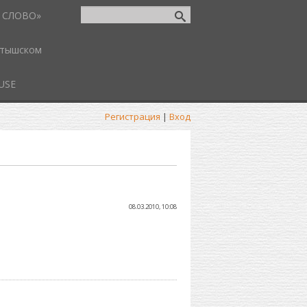
 СЛОВО»
атышском
USE
Регистрация
|
Вход
08.03.2010, 10:08