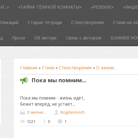
...»
«ТАЙНА ТЁМНОЙ КОМНАТЫ»
«РЕЗЕКНЕ»
«НАШЕ
бликаций
Старые тетради
Стихотворения
Стихи на л
од
Проза
Об авторе
Связь с автором
SUMMER HO
Главная
»
Стихи
»
Стихотворения
»
О жизни...
Пока мы помним...
Пока мы помним - жизнь идёт,
Бежит вперёд, не устаёт...
О жизни...
Bogdanovich
1221
0
1