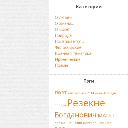
Категории
О любви...
О жизни...
О Боге!
Природа
Посвящается...
Философские
Военная тематика
Иронические
Поэмы
Тэги
поэт
стихи
9 мая 2014
День Победы
Резекне
победа
Богданович
МАПП
поэзия
Шешолин
Rezekne
Post Cafe