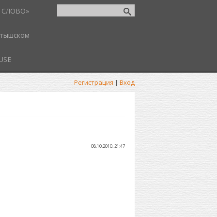
 СЛОВО»
атышском
USE
Регистрация
|
Вход
08.10.2010, 21:47