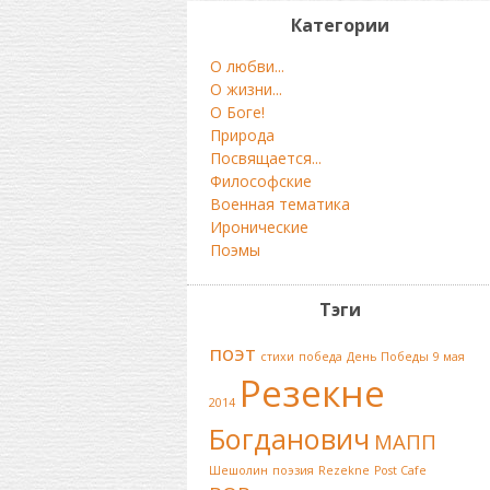
Категории
О любви...
О жизни...
О Боге!
Природа
Посвящается...
Философские
Военная тематика
Иронические
Поэмы
Тэги
поэт
стихи
победа
День Победы
9 мая
Резекне
2014
Богданович
МАПП
Шешолин
поэзия
Rezekne
Post Cafe