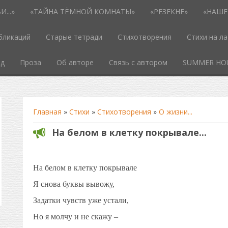
...»
«ТАЙНА ТЁМНОЙ КОМНАТЫ»
«РЕЗЕКНЕ»
«НАШЕ
бликаций
Старые тетради
Стихотворения
Стихи на л
од
Проза
Об авторе
Связь с автором
SUMMER HO
Главная
»
Стихи
»
Стихотворения
»
О жизни...
На белом в клетку покрывале...
На белом в клетку покрывале
Я снова буквы вывожу,
Задатки чувств уже устали,
Но я молчу и не скажу –