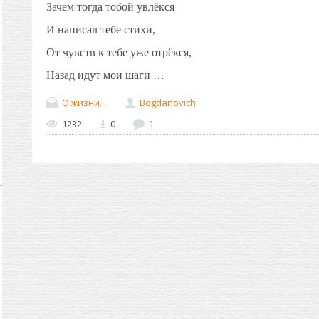
Зачем тогда тобой увлёкся
И написал тебе стихи,
От чувств к тебе уже отрёкся,
Назад идут мои шаги …
О жизни...
Bogdanovich
1232
0
1