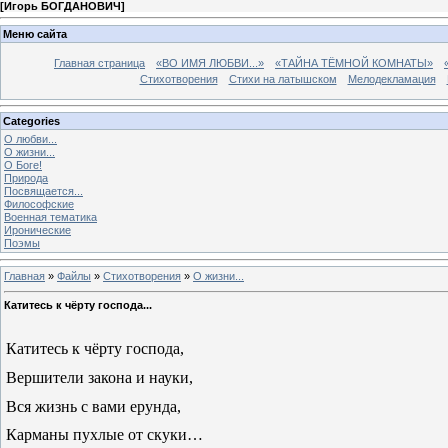
[
Игорь БОГДАНОВИЧ
]
Меню сайта
Главная страница
«ВО ИМЯ ЛЮБВИ...»
«ТАЙНА ТЁМНОЙ КОМНАТЫ»
Стихотворения
Стихи на латышском
Мелодекламация
Categories
О любви...
О жизни...
О Боге!
Природа
Посвящается...
Философские
Военная тематика
Иронические
Поэмы
Главная
»
Файлы
»
Стихотворения
»
О жизни...
Катитесь к чёрту господа...
Катитесь к чёрту господа,
Вершители закона и науки,
Вся жизнь с вами ерунда,
Карманы пухлые от скуки…