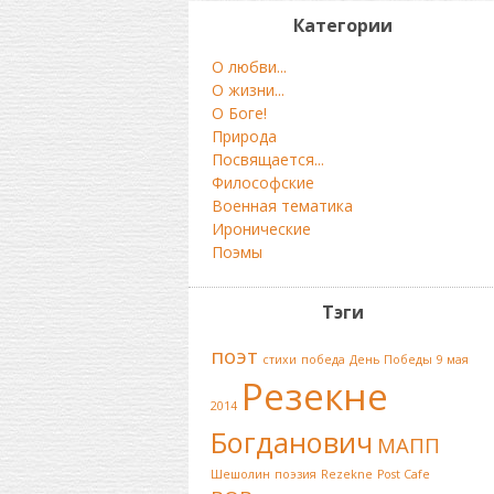
Категории
О любви...
О жизни...
О Боге!
Природа
Посвящается...
Философские
Военная тематика
Иронические
Поэмы
Тэги
поэт
стихи
победа
День Победы
9 мая
Резекне
2014
Богданович
МАПП
Шешолин
поэзия
Rezekne
Post Cafe