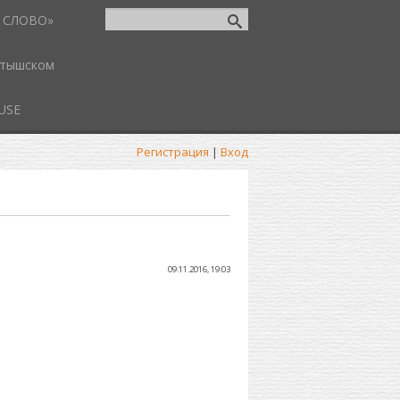
 СЛОВО»
атышском
USE
Регистрация
|
Вход
09.11.2016, 19:03