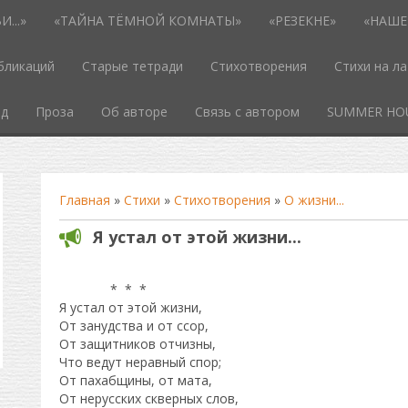
...»
«ТАЙНА ТЁМНОЙ КОМНАТЫ»
«РЕЗЕКНЕ»
«НАШЕ
бликаций
Старые тетради
Стихотворения
Стихи на л
од
Проза
Об авторе
Связь с автором
SUMMER HO
Главная
»
Стихи
»
Стихотворения
»
О жизни...
Я устал от этой жизни...
* * *
Я устал от этой жизни,
От занудства и от ссор,
От защитников отчизны,
Что ведут неравный спор;
От пахабщины, от мата,
От нерусских скверных слов,