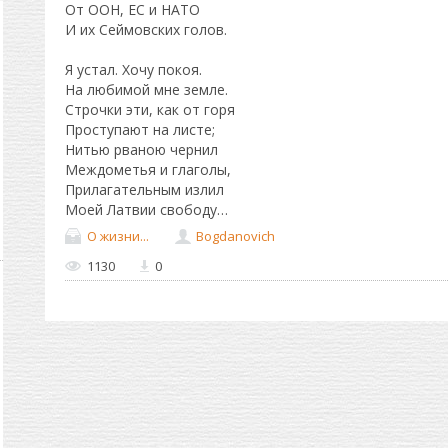
От ООН, ЕС и НАТО
И их Сеймовских голов.
Я устал. Хочу покоя.
На любимой мне земле.
Строчки эти, как от горя
Проступают на листе;
Нитью рваною чернил
Междометья и глаголы,
Прилагательным излил
Моей Латвии свободу…
О жизни...
Bogdanovich
1130
0