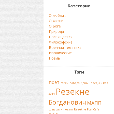
Категории
О любви...
О жизни...
О Боге!
Природа
Посвящается...
Философские
Военная тематика
Иронические
Поэмы
Тэги
поэт
стихи
победа
День Победы
9 мая
Резекне
2014
Богданович
МАПП
Шешолин
поэзия
Rezekne
Post Cafe