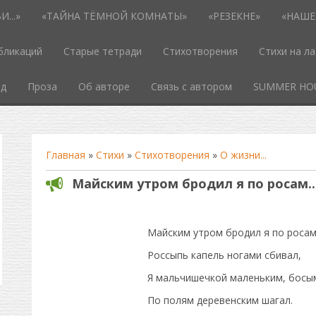
...»
«ТАЙНА ТЁМНОЙ КОМНАТЫ»
«РЕЗЕКНЕ»
«НАШЕ
бликаций
Старые тетради
Стихотворения
Стихи на л
од
Проза
Об авторе
Связь с автором
SUMMER HO
Главная
»
Стихи
»
Стихотворения
»
О жизни...
Майским утром бродил я по росам..
Майским утром бродил я по росам
Россыпь капель ногами сбивал,
Я мальчишечкой маленьким, босы
По полям деревенским шагал.