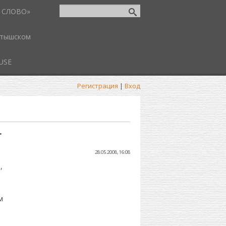
 СЛОВО»
атышском
USE
Регистрация
|
Вход
.
28.05.2008, 16:08
,
м