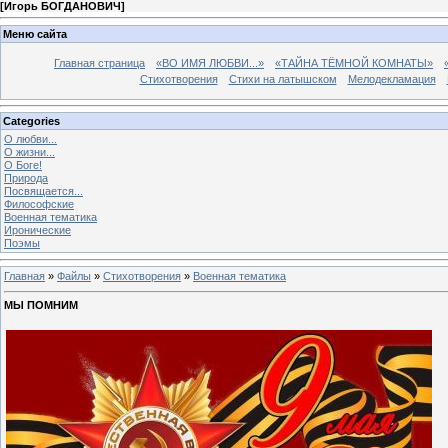
[
Игорь БОГДАНОВИЧ
]
Меню сайта
Главная страница
«ВО ИМЯ ЛЮБВИ...»
«ТАЙНА ТЁМНОЙ КОМНАТЫ»
Стихотворения
Стихи на латышском
Мелодекламация
Categories
О любви...
О жизни...
О Боге!
Природа
Посвящается...
Философские
Военная тематика
Иронические
Поэмы
Главная
»
Файлы
»
Стихотворения
»
Военная тематика
МЫ ПОМНИМ