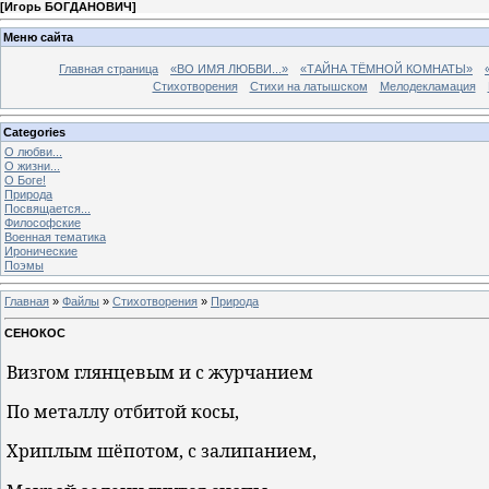
[
Игорь БОГДАНОВИЧ
]
Меню сайта
Главная страница
«ВО ИМЯ ЛЮБВИ...»
«ТАЙНА ТЁМНОЙ КОМНАТЫ»
Стихотворения
Стихи на латышском
Мелодекламация
Categories
О любви...
О жизни...
О Боге!
Природа
Посвящается...
Философские
Военная тематика
Иронические
Поэмы
Главная
»
Файлы
»
Стихотворения
»
Природа
СЕНОКОС
Визгом глянцевым и с журчанием
По металлу отбитой косы,
Хриплым шёпотом, с залипанием,