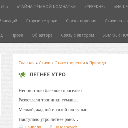
...»
«ТАЙНА ТЁМНОЙ КОМНАТЫ»
«РЕЗЕКНЕ»
«НАШЕ
бликаций
Старые тетради
Стихотворения
Стихи на л
од
Проза
Об авторе
Связь с автором
SUMMER HO
Главная
»
Стихи
»
Стихотворения
»
Природа
ЛЕТНЕЕ УТРО
Непонятною блёклою проседью
Разостлали тропинки туманы,
Мелкой, жадной и тихой поступью
Наступало утро летнее рано…
Природа
Bogdanovich