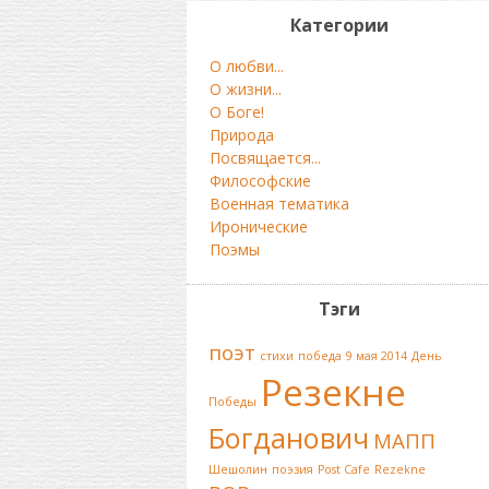
Категории
О любви...
О жизни...
О Боге!
Природа
Посвящается...
Философские
Военная тематика
Иронические
Поэмы
Тэги
поэт
стихи
победа
9 мая 2014
День
Резекне
Победы
Богданович
МАПП
Шешолин
поэзия
Post Cafe
Rezekne