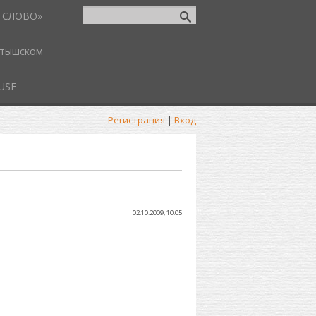
 СЛОВО»
атышском
USE
Регистрация
|
Вход
02.10.2009, 10:05