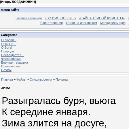
[
Игорь БОГДАНОВИЧ
]
Меню сайта
Главная страница
«ВО ИМЯ ЛЮБВИ...»
«ТАЙНА ТЁМНОЙ КОМНАТЫ»
Стихотворения
Стихи на латышском
Мелодекламация
Categories
О любви...
О жизни...
О Боге!
Природа
Посвящается...
Философские
Военная тематика
Иронические
Поэмы
Главная
»
Файлы
»
Стихотворения
»
Природа
ЗИМА
Разыгралась буря, вьюга
К середине января.
Зима злится на досуге,