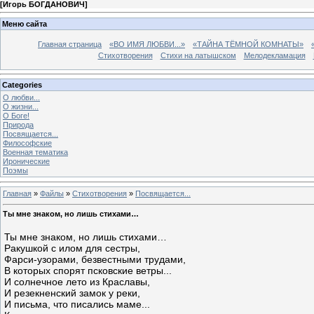
[
Игорь БОГДАНОВИЧ
]
Меню сайта
Главная страница
«ВО ИМЯ ЛЮБВИ...»
«ТАЙНА ТЁМНОЙ КОМНАТЫ»
Стихотворения
Стихи на латышском
Мелодекламация
Categories
О любви...
О жизни...
О Боге!
Природа
Посвящается...
Философские
Военная тематика
Иронические
Поэмы
Главная
»
Файлы
»
Стихотворения
»
Посвящается...
Ты мне знаком, но лишь стихами…
Ты мне знаком, но лишь стихами…
Ракушкой с илом для сестры,
Фарси-узорами, безвестными трудами,
В которых спорят псковские ветры...
И солнечное лето из Краславы,
И резекненский замок у реки,
И письма, что писались маме...