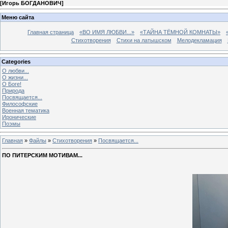
[
Игорь БОГДАНОВИЧ
]
Меню сайта
Главная страница
«ВО ИМЯ ЛЮБВИ...»
«ТАЙНА ТЁМНОЙ КОМНАТЫ»
Стихотворения
Стихи на латышском
Мелодекламация
Categories
О любви...
О жизни...
О Боге!
Природа
Посвящается...
Философские
Военная тематика
Иронические
Поэмы
Главная
»
Файлы
»
Стихотворения
»
Посвящается...
ПО ПИТЕРСКИМ МОТИВАМ...